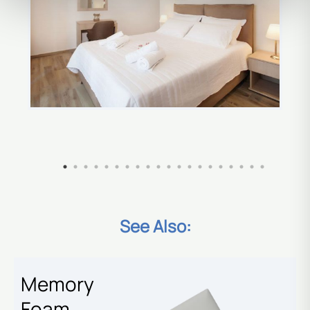
See Also:
Memory
Foam