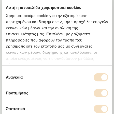
Melva
Αυτή η ιστοσελίδα χρησιμοποιεί cookies
Χρησιμοποιούμε cookie για την εξατομίκευση
περιεχομένου και διαφημίσεων, την παροχή λειτουργιών
κοινωνικών μέσων και την ανάλυση της
επισκεψιμότητάς μας. Επιπλέον, μοιραζόμαστε
πληροφορίες που αφορούν τον τρόπο που
χρησιμοποιείτε τον ιστότοπό μας με συνεργάτες
κοινωνικών μέσων, διαφήμισης και αναλύσεων, οι
οποίοι ενδεχομένως να τις συνδυάσουν με άλλες
πληροφορίες που τους έχετε παραχωρήσει ή τις οποίες
έχουν συλλέξει σε σχέση με την από μέρους σας χρήση
Επιλογή
των υπηρεσιών τους.
Αναγκαία
συγκατάθεσης
Προτιμήσεις
Στατιστικά