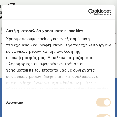
Lost your password? Please enter your username or email
address. You will receive a link to create a new password via
email.
Required
Username or email
*
Αυτή η ιστοσελίδα χρησιμοποιεί cookies
Χρησιμοποιούμε cookie για την εξατομίκευση
περιεχομένου και διαφημίσεων, την παροχή λειτουργιών
Reset password
κοινωνικών μέσων και την ανάλυση της
επισκεψιμότητάς μας. Επιπλέον, μοιραζόμαστε
πληροφορίες που αφορούν τον τρόπο που
χρησιμοποιείτε τον ιστότοπό μας με συνεργάτες
κοινωνικών μέσων, διαφήμισης και αναλύσεων, οι
οποίοι ενδεχομένως να τις συνδυάσουν με άλλες
πληροφορίες που τους έχετε παραχωρήσει ή τις οποίες
About us
έχουν συλλέξει σε σχέση με την από μέρους σας χρήση
Επιλογή
των υπηρεσιών τους.
Αναγκαία
συγκατάθεσης
About us
Customer Service