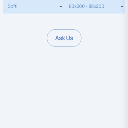
Ask Us
Mattress Features
Double sided
Antibacterial