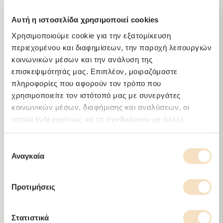
Melva
Αυτή η ιστοσελίδα χρησιμοποιεί cookies
Χρησιμοποιούμε cookie για την εξατομίκευση
περιεχομένου και διαφημίσεων, την παροχή λειτουργιών
κοινωνικών μέσων και την ανάλυση της
επισκεψιμότητάς μας. Επιπλέον, μοιραζόμαστε
πληροφορίες που αφορούν τον τρόπο που
χρησιμοποιείτε τον ιστότοπό μας με συνεργάτες
κοινωνικών μέσων, διαφήμισης και αναλύσεων, οι
οποίοι ενδεχομένως να τις συνδυάσουν με άλλες
πληροφορίες που τους έχετε παραχωρήσει ή τις οποίες
έχουν συλλέξει σε σχέση με την από μέρους σας χρήση
Επιλογή
των υπηρεσιών τους.
Αναγκαία
συγκατάθεσης
Προτιμήσεις
Στατιστικά