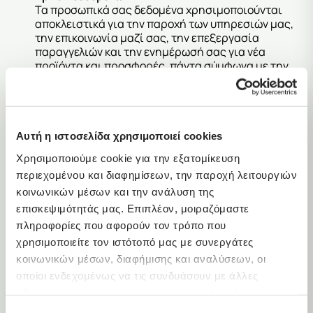
Τα προσωπικά σας δεδομένα χρησιμοποιούνται
αποκλειστικά για την παροχή των υπηρεσιών μας,
την επικοινωνία μαζί σας, την επεξεργασία
παραγγελιών και την ενημέρωσή σας για νέα
προϊόντα και προσφορές, πάντα σύμφωνα με την
ισχύουσα νομοθεσία περί προστασίας δεδομένων.
Αποθήκευση και ασφάλεια
Δεσμευόμαστε να διασφαλίζουμε την ασφάλεια των
προσωπικών σας δεδομένων με κατάλληλα τεχνικά
και οργανωτικά μέτρα, αποτρέποντας μη
Αυτή η ιστοσελίδα χρησιμοποιεί cookies
εξουσιοδοτημένη πρόσβαση, διαρροή ή
Χρησιμοποιούμε cookie για την εξατομίκευση
καταστροφή.
περιεχομένου και διαφημίσεων, την παροχή λειτουργιών
Κοινοποίηση σε τρίτους
Δεν πωλούμε ή ενοικιάζουμε τα προσωπικά σας
κοινωνικών μέσων και την ανάλυση της
δεδομένα σε τρίτους. Σε ορισμένες περιπτώσεις,
επισκεψιμότητάς μας. Επιπλέον, μοιραζόμαστε
μπορεί να συνεργαζόμαστε με αξιόπιστους
πληροφορίες που αφορούν τον τρόπο που
συνεργάτες για την υλοποίηση των υπηρεσιών μας,
χρησιμοποιείτε τον ιστότοπό μας με συνεργάτες
οι οποίοι δεσμεύονται να τηρούν την
κοινωνικών μέσων, διαφήμισης και αναλύσεων, οι
εμπιστευτικότητα των δεδομένων.
Δικαιώματα χρήστη
οποίοι ενδεχομένως να τις συνδυάσουν με άλλες
Έχετε το δικαίωμα να ζητήσετε πρόσβαση,
πληροφορίες που τους έχετε παραχωρήσει ή τις οποίες
διόρθωση ή διαγραφή των προσωπικών σας
έχουν συλλέξει σε σχέση με την από μέρους σας χρήση