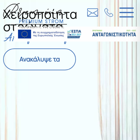
Χειροποίητα
στρώματα,
Από γενιά σε γενιά
Ανακάλυψε τα