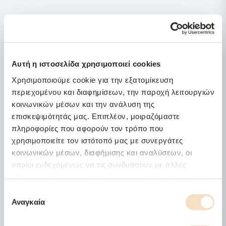
Cotton
Αντιβακτηριδιακό
Αυτή η ιστοσελίδα χρησιμοποιεί cookies
Διαπνέον
Διαχείριση Υγρασίας
Χρησιμοποιούμε cookie για την εξατομίκευση
περιεχομένου και διαφημίσεων, την παροχή λειτουργιών
κοινωνικών μέσων και την ανάλυση της
επισκεψιμότητάς μας. Επιπλέον, μοιραζόμαστε
πληροφορίες που αφορούν τον τρόπο που
χρησιμοποιείτε τον ιστότοπό μας με συνεργάτες
~30 εκ. ύψος
Μέτριο προς σκληρό
κοινωνικών μέσων, διαφήμισης και αναλύσεων, οι
στρώμα
οποίοι ενδεχομένως να τις συνδυάσουν με άλλες
πληροφορίες που τους έχετε παραχωρήσει ή τις οποίες
έχουν συλλέξει σε σχέση με την από μέρους σας χρήση
Επιλογή
των υπηρεσιών τους.
Αναγκαία
συγκατάθεσης
Ύφασμα Nilit Breeze